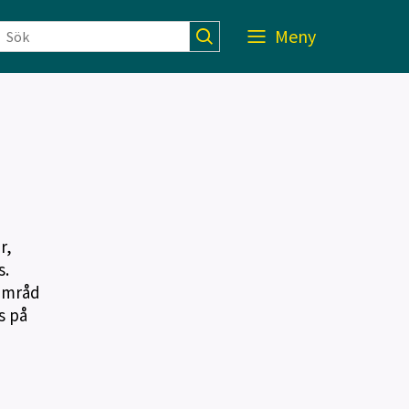
Meny
r,
s.
samråd
s på